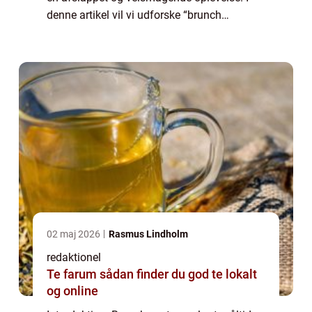
denne artikel vil vi udforske “brunch
fredericia” og give dig en omfattende
oversigt over, hvad der er vigti...
02 maj 2026
Rasmus Lindholm
redaktionel
Te farum sådan finder du god te lokalt
og online