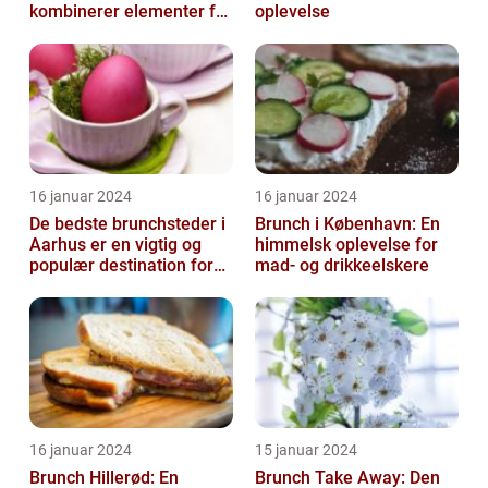
kombinerer elementer fra
oplevelse
morgenmad og frokost
16 januar 2024
16 januar 2024
De bedste brunchsteder i
Brunch i København: En
Aarhus er en vigtig og
himmelsk oplevelse for
populær destination for
mad- og drikkeelskere
mad- og drikkeelskere i
byen...
16 januar 2024
15 januar 2024
Brunch Hillerød: En
Brunch Take Away: Den