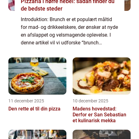
Pizzaria i nørre nebel: sådan finder du
de bedste steder
Introduktion: Brunch er et populært måltid
for mad- og drikkeelskere, der ønsker at nyde
en afslappet og velsmagende oplevelse. I
denne artikel vil vi udforske “brunch
fredericia” og give dig en omfattende
oversigt over, hvad der er vigti...
11 december 2025
10 december 2025
Den rette øl til din pizza
Madens hovedstad:
Derfor er San Sebastian
et kulinarisk mekka