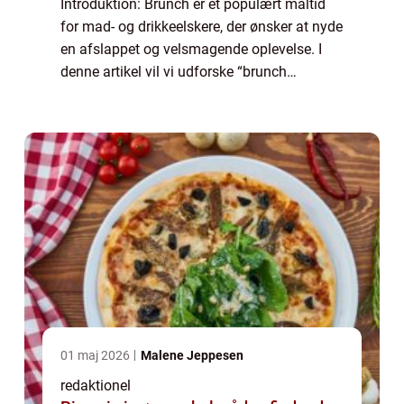
Introduktion: Brunch er et populært måltid
for mad- og drikkeelskere, der ønsker at nyde
en afslappet og velsmagende oplevelse. I
denne artikel vil vi udforske “brunch
fredericia” og give dig en omfattende
oversigt over, hvad der er vigti...
01 maj 2026
Malene Jeppesen
redaktionel