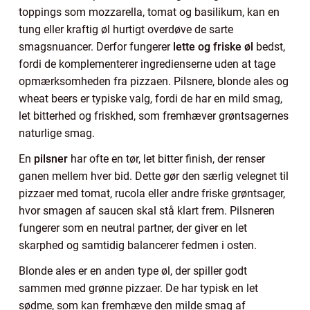
toppings som mozzarella, tomat og basilikum, kan en
tung eller kraftig øl hurtigt overdøve de sarte
smagsnuancer. Derfor fungerer
lette og friske øl
bedst,
fordi de komplementerer ingredienserne uden at tage
opmærksomheden fra pizzaen. Pilsnere, blonde ales og
wheat beers er typiske valg, fordi de har en mild smag,
let bitterhed og friskhed, som fremhæver grøntsagernes
naturlige smag.
En
pilsner
har ofte en tør, let bitter finish, der renser
ganen mellem hver bid. Dette gør den særlig velegnet til
pizzaer med tomat, rucola eller andre friske grøntsager,
hvor smagen af saucen skal stå klart frem. Pilsneren
fungerer som en neutral partner, der giver en let
skarphed og samtidig balancerer fedmen i osten.
Blonde ales er en anden type øl, der spiller godt
sammen med grønne pizzaer. De har typisk en let
sødme, som kan fremhæve den milde smag af