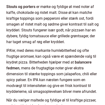
Stouts og porters
er mørke og fyldige øl med noter af
kaffe, chokolade og ristet malt. Disse øl kan matche
kraftige toppings som pepperoni eller stærk ost, fordi
smagen af ristet malt og sødme giver kontrast til salt og
krydderi. Stouts fungerer især godt, når pizzaen har en
dybere, fyldig tomatsauce eller grillede grøntsager, der
har taget smag af røg eller krydderi.
IPA’er, med deres markante humlebitterhed og ofte
frugtige aromaer, kan også være et spændende valg til
krydret pizza. Bitterheden hjælper med at
balancere
fedmen
, mens de frugtagtige noter giver ekstra
dimension til stærke toppings som jalapeños, chili eller
spicy pølser. En IPA kan næsten fungere som en
modvægt til intensiteten og give en frisk kontrast til
krydderierne, så smagsoplevelsen bliver mere afrundet.
Når du vælger maltede og fyldige øl til kraftige pizzaer,