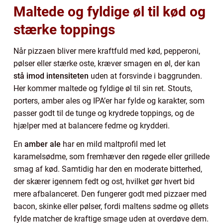
Maltede og fyldige øl til kød og
stærke toppings
Når pizzaen bliver mere kraftfuld med kød, pepperoni,
pølser eller stærke oste, kræver smagen en øl, der kan
stå imod intensiteten
uden at forsvinde i baggrunden.
Her kommer maltede og fyldige øl til sin ret. Stouts,
porters, amber ales og IPA’er har fylde og karakter, som
passer godt til de tunge og krydrede toppings, og de
hjælper med at balancere fedme og krydderi.
En
amber ale
har en mild maltprofil med let
karamelsødme, som fremhæver den røgede eller grillede
smag af kød. Samtidig har den en moderate bitterhed,
der skærer igennem fedt og ost, hvilket gør hvert bid
mere afbalanceret. Den fungerer godt med pizzaer med
bacon, skinke eller pølser, fordi maltens sødme og øllets
fylde matcher de kraftige smage uden at overdøve dem.