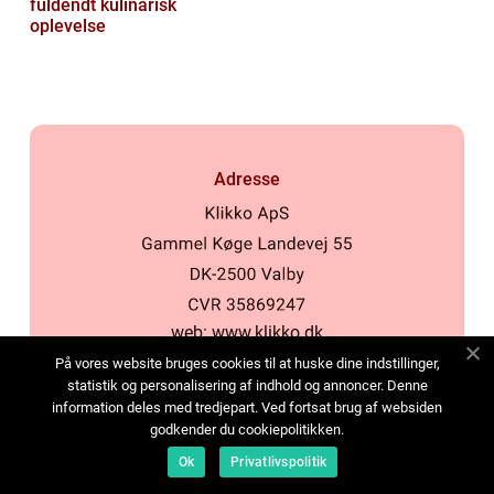
fuldendt kulinarisk
oplevelse
Adresse
web:
www.klikko.dk
På vores website bruges cookies til at huske dine indstillinger,
statistik og personalisering af indhold og annoncer. Denne
Menu
information deles med tredjepart. Ved fortsat brug af websiden
godkender du cookiepolitikken.
Annoncering
Om os
Ok
Privatlivspolitik
Cookies