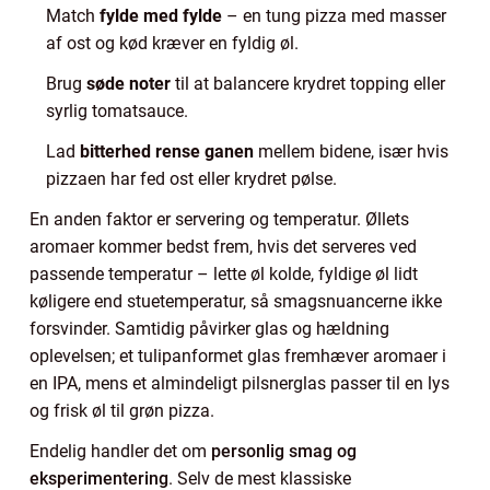
Match
fylde med fylde
– en tung pizza med masser
af ost og kød kræver en fyldig øl.
Brug
søde noter
til at balancere krydret topping eller
syrlig tomatsauce.
Lad
bitterhed rense ganen
mellem bidene, især hvis
pizzaen har fed ost eller krydret pølse.
En anden faktor er servering og temperatur. Øllets
aromaer kommer bedst frem, hvis det serveres ved
passende temperatur – lette øl kolde, fyldige øl lidt
køligere end stuetemperatur, så smagsnuancerne ikke
forsvinder. Samtidig påvirker glas og hældning
oplevelsen; et tulipanformet glas fremhæver aromaer i
en IPA, mens et almindeligt pilsnerglas passer til en lys
og frisk øl til grøn pizza.
Endelig handler det om
personlig smag og
eksperimentering
. Selv de mest klassiske