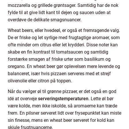
mozzarella og grillede grøntsager. Samtidig har de nok
fylde til at give lidt kant til dejen og saucen uden at
overdøve de delikate smagsnuancer.
Wheat beers, eller hvedeøl, er også et fremragende valg.
De er friske og let syrlige med frugtagtige aromaer, som
ofte minder om citrus eller let krydderi. Disse noter kan
skabe en fin kontrast til tomatsaucen og samtidig
forstærke smagen af friske urter som basilikum og
oregano. En wheat beer gør oplevelsen mere levende og
balanceret, især hvis pizzaen serveres med et strejf
olivenolie eller citron på toppen.
Når du vælger øl til grønne pizzaer, er det også en god
idé at overveje
serveringstemperaturen
. Lette øl bør
være kolde, men ikke iskolde, så aromaerne kan træde
frem. En pilsner serveret lidt over frysepunktet kan miste
sin finesse, mens en wheat beer serveret for kold kan
skjule frugtnuancerne.