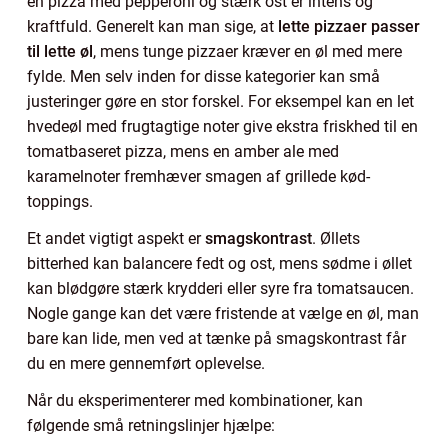
en pizza med pepperoni og stærk ost er intens og
kraftfuld. Generelt kan man sige, at
lette pizzaer passer
til lette øl
, mens tunge pizzaer kræver en øl med mere
fylde. Men selv inden for disse kategorier kan små
justeringer gøre en stor forskel. For eksempel kan en let
hvedeøl med frugtagtige noter give ekstra friskhed til en
tomatbaseret pizza, mens en amber ale med
karamelnoter fremhæver smagen af grillede kød-
toppings.
Et andet vigtigt aspekt er
smagskontrast
. Øllets
bitterhed kan balancere fedt og ost, mens sødme i øllet
kan blødgøre stærk krydderi eller syre fra tomatsaucen.
Nogle gange kan det være fristende at vælge en øl, man
bare kan lide, men ved at tænke på smagskontrast får
du en mere gennemført oplevelse.
Når du eksperimenterer med kombinationer, kan
følgende små retningslinjer hjælpe: