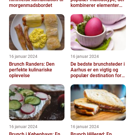
morgenmadsbordet
kombinerer elementer
fra morgenmad og
frokost
16 januar 2024
16 januar 2024
Brunch Randers: Den
De bedste brunchsteder i
perfekte kulinariske
Aarhus er en vigtig og
oplevelse
populær destination for
mad- og drikkeelskere i
byen...
16 januar 2024
16 januar 2024
Brunch i København: En
Brunch Hillerød: En