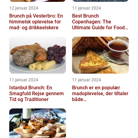
12 januar 2024
11 januar 2024
Brunch på Vesterbro: En
Best Brunch
himmelsk oplevelse for
Copenhagen: The
mad- og drikkeelskere
Ultimate Guide for Food
and Drink Enthusiasts
11 januar 2024
11 januar 2024
Istanbul Brunch: En
Brunch er en populær
Smagfuld Rejse gennem
madoplevelse, der tiltaler
Tid og Traditioner
både
morgenmadselskere og
dem, der elsker at
forkæle...