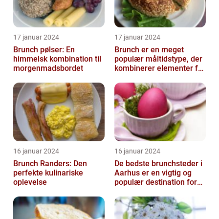
17 januar 2024
17 januar 2024
Brunch pølser: En
Brunch er en meget
himmelsk kombination til
populær måltidstype, der
morgenmadsbordet
kombinerer elementer fra
morgenmad og frokost
16 januar 2024
16 januar 2024
Brunch Randers: Den
De bedste brunchsteder i
perfekte kulinariske
Aarhus er en vigtig og
oplevelse
populær destination for
mad- og drikkeelskere i
byen...