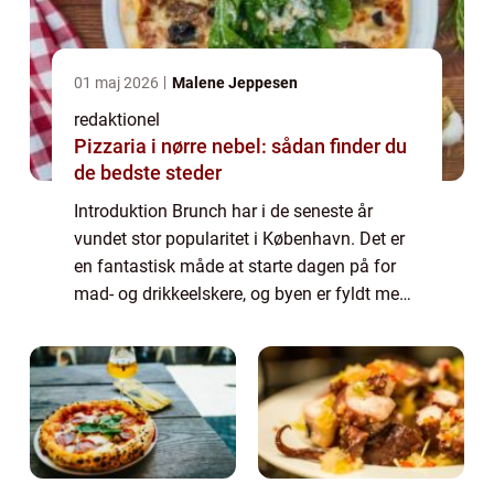
01 maj 2026
Malene Jeppesen
redaktionel
Pizzaria i nørre nebel: sådan finder du
de bedste steder
Introduktion Brunch har i de seneste år
vundet stor popularitet i København. Det er
en fantastisk måde at starte dagen på for
mad- og drikkeelskere, og byen er fyldt med
en bred vifte af brunchsteder, der tilbyder
lækre måltider omdrejet omkring morg...