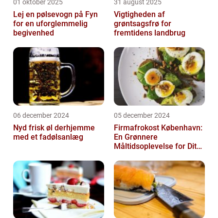
01 oktober 2025
31 august 2025
Lej en pølsevogn på Fyn
Vigtigheden af
for en uforglemmelig
grøntsagsfrø for
begivenhed
fremtidens landbrug
06 december 2024
05 december 2024
Nyd frisk øl derhjemme
Firmafrokost København:
med et fadølsanlæg
En Grønnere
Måltidsoplevelse for Dit
Firma