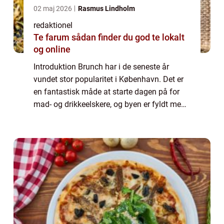
02 maj 2026
Rasmus Lindholm
redaktionel
Te farum sådan finder du god te lokalt
og online
Introduktion Brunch har i de seneste år
vundet stor popularitet i København. Det er
en fantastisk måde at starte dagen på for
mad- og drikkeelskere, og byen er fyldt med
en bred vifte af brunchsteder, der tilbyder
lækre måltider omdrejet omkring morg...