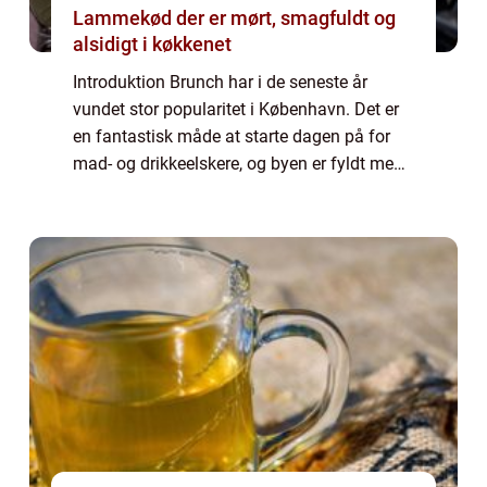
Lammekød der er mørt, smagfuldt og
alsidigt i køkkenet
Introduktion Brunch har i de seneste år
vundet stor popularitet i København. Det er
en fantastisk måde at starte dagen på for
mad- og drikkeelskere, og byen er fyldt med
en bred vifte af brunchsteder, der tilbyder
lækre måltider omdrejet omkring morg...