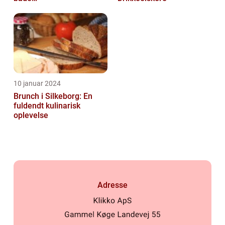
morgenmadselskere og
dem, der elsker at
forkæle...
10 januar 2024
Brunch i Silkeborg: En
fuldendt kulinarisk
oplevelse
Adresse