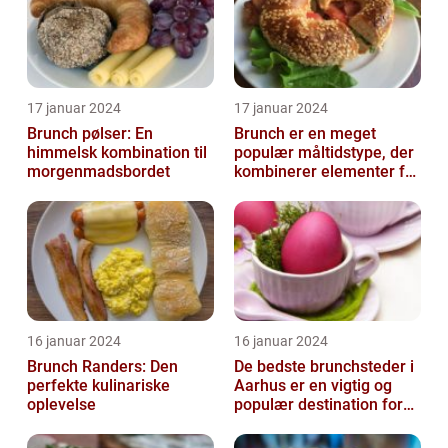
17 januar 2024
17 januar 2024
Brunch pølser: En
Brunch er en meget
himmelsk kombination til
populær måltidstype, der
morgenmadsbordet
kombinerer elementer fra
morgenmad og frokost
16 januar 2024
16 januar 2024
Brunch Randers: Den
De bedste brunchsteder i
perfekte kulinariske
Aarhus er en vigtig og
oplevelse
populær destination for
mad- og drikkeelskere i
byen...