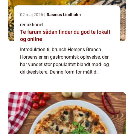
02 maj 2026
Rasmus Lindholm
redaktionel
Te farum sådan finder du god te lokalt
og online
Introduktion til brunch Horsens Brunch
Horsens er en gastronomisk oplevelse, der
har vundet stor popularitet blandt mad- og
drikkeelskere. Denne form for måltid
kombinerer det bedste fra morgenmad og
frokost, og tilbyder en bred vifte af lækre
retter...