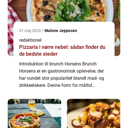
01 maj 2026
Malene Jeppesen
redaktionel
Pizzaria i nørre nebel: sådan finder du
de bedste steder
Introduktion til brunch Horsens Brunch
Horsens er en gastronomisk oplevelse, der
har vundet stor popularitet blandt mad- og
drikkeelskere. Denne form for måltid
kombinerer det bedste fra morgenmad og
frokost, og tilbyder en bred vifte af lækre
retter...