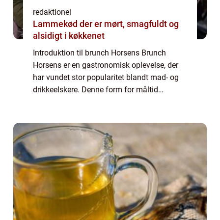
redaktionel
Lammekød der er mørt, smagfuldt og
alsidigt i køkkenet
Introduktion til brunch Horsens Brunch
Horsens er en gastronomisk oplevelse, der
har vundet stor popularitet blandt mad- og
drikkeelskere. Denne form for måltid
kombinerer det bedste fra morgenmad og
frokost, og tilbyder en bred vifte af lækre
retter...