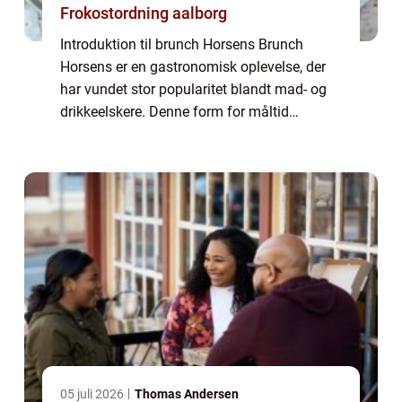
Frokostordning aalborg
Introduktion til brunch Horsens Brunch
Horsens er en gastronomisk oplevelse, der
har vundet stor popularitet blandt mad- og
drikkeelskere. Denne form for måltid
kombinerer det bedste fra morgenmad og
frokost, og tilbyder en bred vifte af lækre
retter...
05 juli 2026
Thomas Andersen