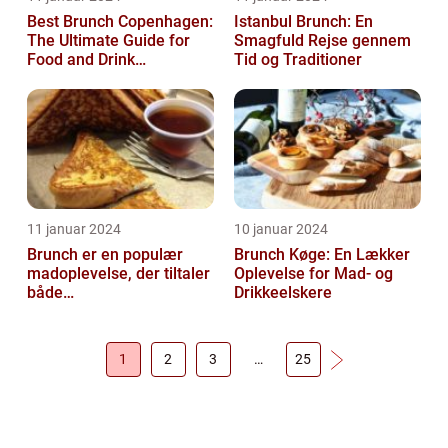
Best Brunch Copenhagen:
Istanbul Brunch: En
The Ultimate Guide for
Smagfuld Rejse gennem
Food and Drink
Tid og Traditioner
Enthusiasts
11 januar 2024
10 januar 2024
Brunch er en populær
Brunch Køge: En Lækker
madoplevelse, der tiltaler
Oplevelse for Mad- og
både
Drikkeelskere
morgenmadselskere og
dem, der elsker at
forkæle...
1
2
3
…
25