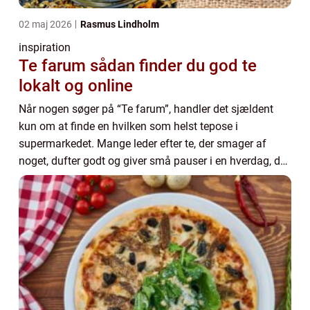
02 maj 2026
Rasmus Lindholm
inspiration
Te farum sådan finder du god te
lokalt og online
Når nogen søger på “Te farum”, handler det sjældent
kun om at finde en hvilken som helst tepose i
supermarkedet. Mange leder efter te, der smager af
noget, dufter godt og giver små pauser i en hverdag, der
ofte går stærkt. I Farum og omeg...