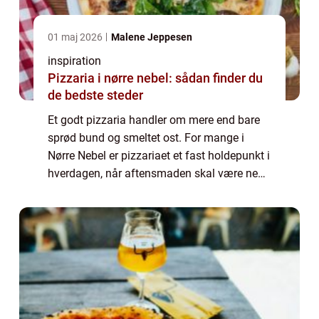
01 maj 2026
Malene Jeppesen
inspiration
Pizzaria i nørre nebel: sådan finder du
de bedste steder
Et godt pizzaria handler om mere end bare
sprød bund og smeltet ost. For mange i
Nørre Nebel er pizzariaet et fast holdepunkt i
hverdagen, når aftensmaden skal være nem,
når familien skal forkæles, eller når
vennerne mødes over en hurtig bid mad.
Sam...