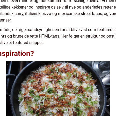
den blevet mindre, og madkulturer fra forskellige dele af verden 
ellige køkkener og inspirere os selv til nye og anderledes retter e
andsk curry, italiensk pizza og mexicanske street tacos, og vor
rænser.
n måde, der øger sandsynligheden for at blive vist som featured 
oints og bruge de rette HTML-tags. Her følger en struktur og opstil
live et featured snippet:
nspiration?