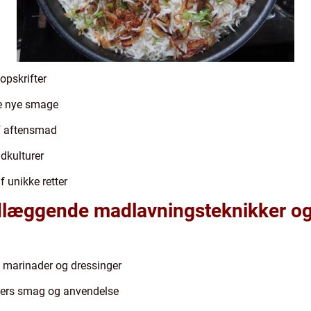
pskrifter
ke nye smage
af aftensmad
dkulturer
f unikke retter
dlæggende madlavningsteknikker o
, marinader og dressinger
nsers smag og anvendelse