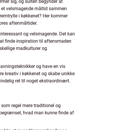
rmer sig, og sulten begynder at
yde et velsmagende måltid sammen
remtrylle i køkkenet? Her kommer
ores aftenmåltider.
e interessant og velsmagende. Det kan
at finde inspiration til aftensmaden
rskellige madkulturer og
dlavningsteknikker og have en vis
re kreativ i køkkenet og skabe unikke
ndelig ret til noget ekstraordinært.
 som regel mere traditionel og
ere begrænset, hvad man kunne finde af