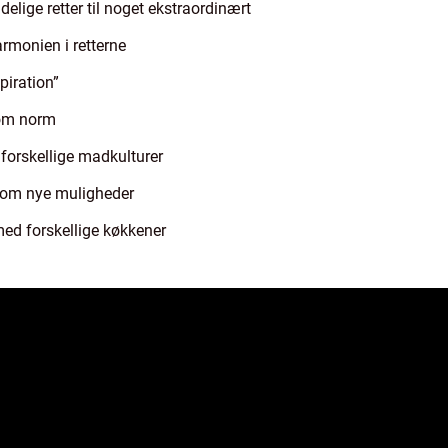
elige retter til noget ekstraordinært
monien i retterne
piration”
som norm
 forskellige madkulturer
som nye muligheder
ed forskellige køkkener