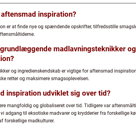
aftensmad inspiration?
 er at finde nye og spændende opskrifter, tilfredsstille smagslø
aftensmåltiderne.
r grundlæggende madlavningsteknikker o
tion?
er og ingredienskendskab er vigtige for aftensmad inspiration,
ikke retter og maksimere smagsoplevelsen.
inspiration udviklet sig over tid?
re mangfoldig og globaliseret over tid. Tidligere var aftensmålti
 vi adgang til eksotiske madvarer og krydderier fra forskellige kø
f forskellige madkulturer.