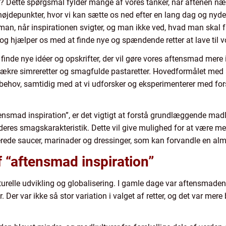
g? Dette spørgsmål fylder mange af vores tanker, når aftenen næ
højdepunkter, hvor vi kan sætte os ned efter en lang dag og n
n, når inspirationen svigter, og man ikke ved, hvad man skal f
t og hjælper os med at finde nye og spændende retter at lave til v
finde nye idéer og opskrifter, der vil gøre vores aftensmad mer
il lækre simreretter og smagfulde pastaretter. Hovedformålet med 
g behov, samtidig med at vi udforsker og eksperimenterer med fo
aftensmad inspiration”, er det vigtigt at forstå grundlæggende ma
deres smagskarakteristik. Dette vil give mulighed for at være me
berede saucer, marinader og dressinger, som kan forvandle en almi
f “aftensmad inspiration”
urelle udvikling og globalisering. I gamle dage var aftensmaden
r. Der var ikke så stor variation i valget af retter, og det var m