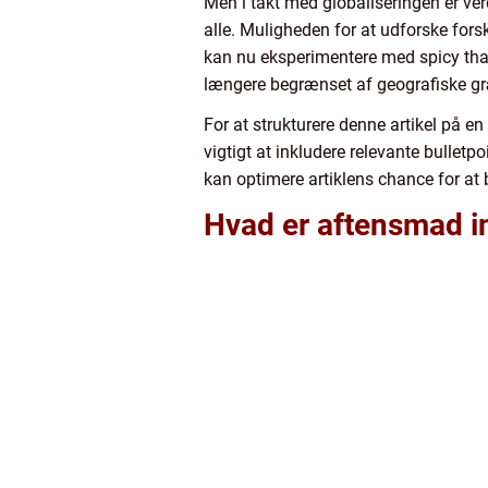
Men i takt med globaliseringen er ver
alle. Muligheden for at udforske forsk
kan nu eksperimentere med spicy thail
længere begrænset af geografiske g
For at strukturere denne artikel på e
vigtigt at inkludere relevante bulletp
kan optimere artiklens chance for at b
Hvad er aftensmad i