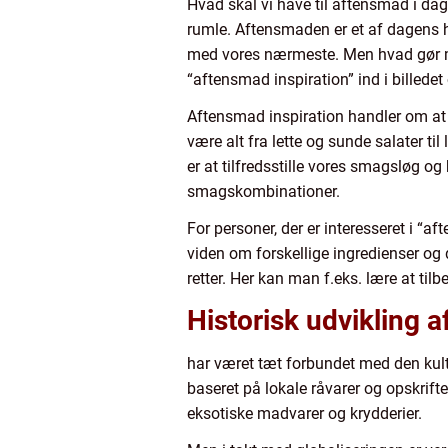
Hvad skal vi have til aftensmad i da
rumle. Aftensmaden er et af dagens 
med vores nærmeste. Men hvad gør ma
“aftensmad inspiration” ind i billede
Aftensmad inspiration handler om at 
være alt fra lette og sunde salater t
er at tilfredsstille vores smagsløg o
smagskombinationer.
For personer, der er interesseret i “
viden om forskellige ingredienser og 
retter. Her kan man f.eks. lære at til
Historisk udvikling a
har været tæt forbundet med den kult
baseret på lokale råvarer og opskrifte
eksotiske madvarer og krydderier.