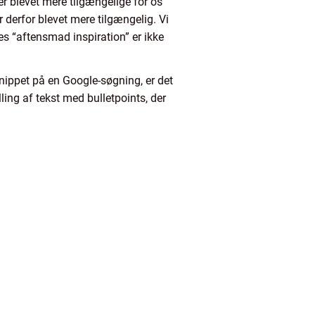
er blevet mere tilgængelige for os
r derfor blevet mere tilgængelig. Vi
es “aftensmad inspiration” er ikke
snippet på en Google-søgning, er det
ling af tekst med bulletpoints, der