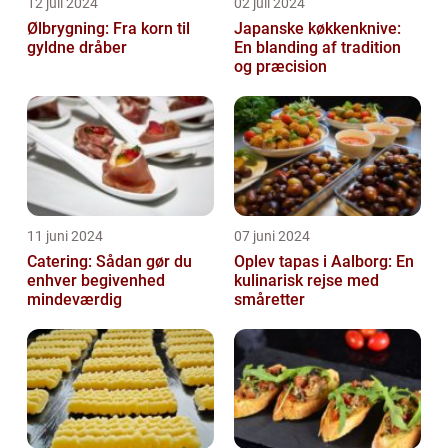
12 juli 2024
02 juli 2024
Ølbrygning: Fra korn til
Japanske køkkenknive:
gyldne dråber
En blanding af tradition
og præcision
11 juni 2024
07 juni 2024
Catering: Sådan gør du
Oplev tapas i Aalborg: En
enhver begivenhed
kulinarisk rejse med
mindeværdig
småretter