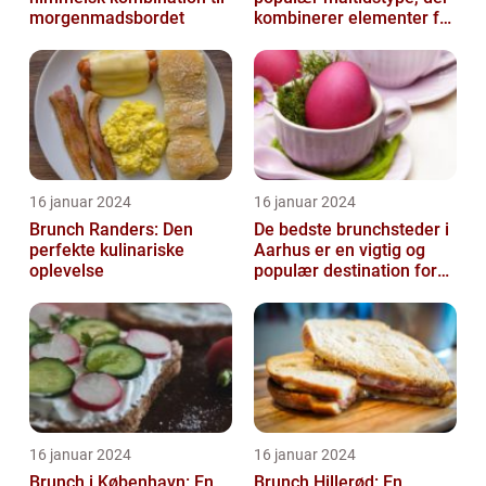
morgenmadsbordet
kombinerer elementer fra
morgenmad og frokost
16 januar 2024
16 januar 2024
Brunch Randers: Den
De bedste brunchsteder i
perfekte kulinariske
Aarhus er en vigtig og
oplevelse
populær destination for
mad- og drikkeelskere i
byen...
16 januar 2024
16 januar 2024
Brunch i København: En
Brunch Hillerød: En