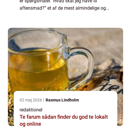
er spørgsmålet “Hvad skal jeg have til
aftensmad?” et af de mest almindelige og
velkendte, der bliver stillet. Uanset om du er
en erfaren kok eller en amatør ...
02 maj 2026
Rasmus Lindholm
redaktionel
Te farum sådan finder du god te lokalt
og online