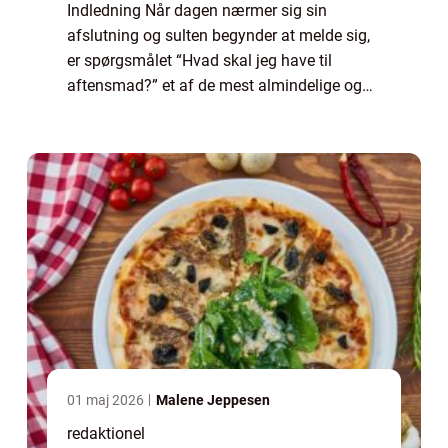
Indledning Når dagen nærmer sig sin
afslutning og sulten begynder at melde sig,
er spørgsmålet “Hvad skal jeg have til
aftensmad?” et af de mest almindelige og
velkendte, der bliver stillet. Uanset om du er
en erfaren kok eller en amatør ...
01 maj 2026
Malene Jeppesen
redaktionel