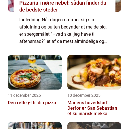
Pizzaria i nørre nebel: sådan finder du
de bedste steder
Indledning Når dagen nærmer sig sin
afslutning og sulten begynder at melde sig,
er spørgsmålet “Hvad skal jeg have til
aftensmad?” et af de mest almindelige og
velkendte, der bliver stillet. Uanset om du er
en erfaren kok eller en amatør ...
11 december 2025
10 december 2025
Den rette øl til din pizza
Madens hovedstad:
Derfor er San Sebastian
et kulinarisk mekka