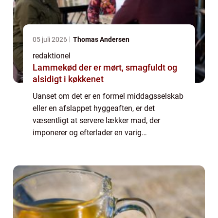
05 juli 2026
Thomas Andersen
redaktionel
Lammekød der er mørt, smagfuldt og
alsidigt i køkkenet
Uanset om det er en formel middagsselskab
eller en afslappet hyggeaften, er det
væsentligt at servere lækker mad, der
imponerer og efterlader en varig
smagsoplevelse. I denne artikel vil vi
udforske nogle af de vigtigste elementer ved
lækker aftensma...