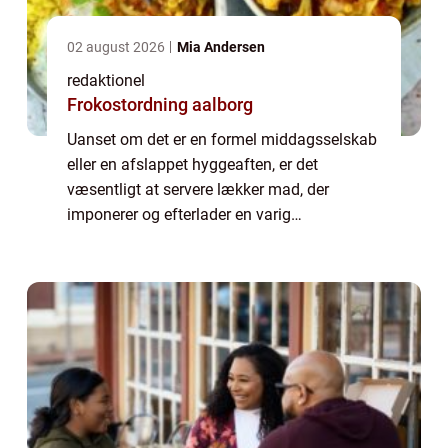
02 august 2026
Mia Andersen
redaktionel
Frokostordning aalborg
Uanset om det er en formel middagsselskab
eller en afslappet hyggeaften, er det
væsentligt at servere lækker mad, der
imponerer og efterlader en varig
smagsoplevelse. I denne artikel vil vi
udforske nogle af de vigtigste elementer ved
lækker aftensma...