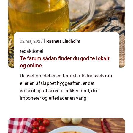
02 maj 2026
Rasmus Lindholm
redaktionel
Te farum sådan finder du god te lokalt
og online
Uanset om det er en formel middagsselskab
eller en afslappet hyggeaften, er det
væsentligt at servere lækker mad, der
imponerer og efterlader en varig
smagsoplevelse. I denne artikel vil vi
udforske nogle af de vigtigste elementer ved
lækker aftensma...