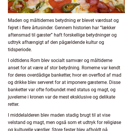
Maden og måltidernes betydning er blevet værdsat og
fejret i flere årtusinder. Gennem historien har “lækker
aftensmad til gæster” haft forskellige betydninger og
udtryk afhængigt af den pågældende kultur og
tidsperiode.
I oldtidens Rom blev socialt samvær og måltiderne
anset for at være af stor betydning. Romerne var kendt
for deres overdådige banketter, hvor en overflod af mad
og drikke blev serveret for at imponere gæsterne. Disse
banketter var ofte forbundet med status og magt, og
juvelerne i kronen var de mest eksklusive og delikate
retter.
I middelalderen blev maden stadig brugt til at vise
velstand og magt, men også som et udtryk for religiøse
og kulturelle værdier. Store fester blev afholdt på