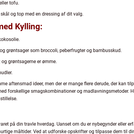
ller tofu.
 skål og top med en dressing af dit valg.
med Kylling:
kokosolie.
 og grøntsager som broccoli, peberfrugter og bambusskud.
gt og grøntsagerne er ømme.
nudler.
mme aftensmad ideer, men der er mange flere derude, der kan tilp
ed forskellige smagskombinationer og madlavningsmetoder. Husk 
tillelse.
t på din travle hverdag. Uanset om du er nybegynder eller erf
hurtige måltider. Ved at udforske opskrifter og tilpasse dem til 