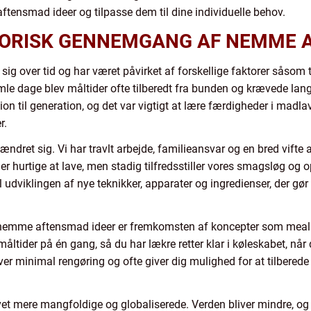
ftensmad ideer og tilpasse dem til dine individuelle behov.
STORISK GENNEMGANG AF NEMME 
ig over tid og har været påvirket af forskellige faktorer såsom
amle dage blev måltider ofte tilberedt fra bunden og krævede lang
tion til generation, og det var vigtigt at lære færdigheder i madl
r.
ndret sig. Vi har travlt arbejde, familieansvar og en bred vifte af
er er hurtige at lave, men stadig tilfredsstiller vores smagsløg 
il udviklingen af nye teknikker, apparater og ingredienser, der gø
r nemme aftensmad ideer er fremkomsten af koncepter som meal
måltider på én gang, så du har lækre retter klar i køleskabet, når 
er minimal rengøring og ofte giver dig mulighed for at tilberede
 mere mangfoldige og globaliserede. Verden bliver mindre, og vi