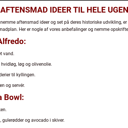
 AFTENSMAD IDEER TIL HELE UGE
nemme aftensmad ideer og set på deres historiske udvikling, er 
 madplan. Her er nogle af vores anbefalinger og nemme opskrifter 
lfredo:
et vand.
hvidløg, løg og olivenolie.
rier til kyllingen.
en og servér.
a Bowl:
ken.
 gulerødder og avocado i skiver.