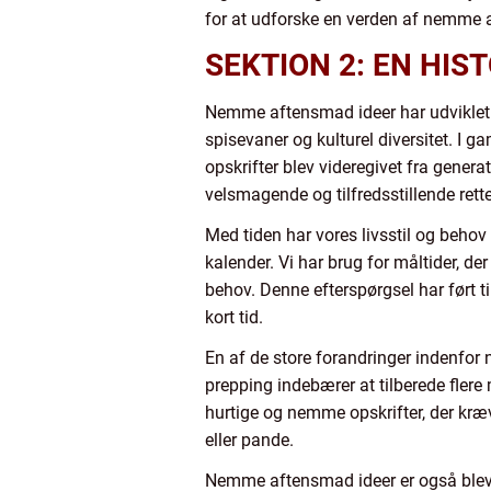
for at udforske en verden af nemme a
SEKTION 2: EN HI
Nemme aftensmad ideer har udviklet s
spisevaner og kulturel diversitet. I g
opskrifter blev videregivet fra genera
velsmagende og tilfredsstillende rette
Med tiden har vores livsstil og behov æ
kalender. Vi har brug for måltider, d
behov. Denne efterspørgsel har ført t
kort tid.
En af de store forandringer indenfo
prepping indebærer at tilberede flere 
hurtige og nemme opskrifter, der kræv
eller pande.
Nemme aftensmad ideer er også blevet