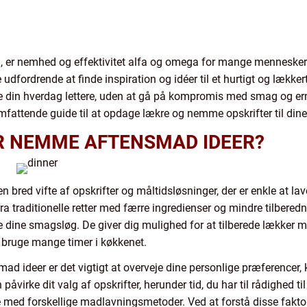
, er nemhed og effektivitet alfa og omega for mange mennesker. V
udfordrende at finde inspiration og idéer til et hurtigt og lækker
din hverdag lettere, uden at gå på kompromis med smag og ernær
mfattende guide til at opdage lækre og nemme opskrifter til dine
ER NEMME AFTENSMAD IDEER?
n bred vifte af opskrifter og måltidsløsninger, der er enkle at l
ra traditionelle retter med færre ingredienser og mindre tilbered
 dine smagsløg. De giver dig mulighed for at tilberede lækker ma
le bruge mange timer i køkkenet.
d ideer er det vigtigt at overveje dine personlige præferencer, 
påvirke dit valg af opskrifter, herunder tid, du har til rådighed t
de med forskellige madlavningsmetoder. Ved at forstå disse fakt