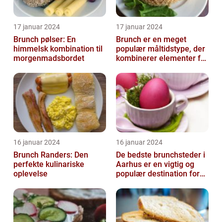
17 januar 2024
17 januar 2024
Brunch pølser: En
Brunch er en meget
himmelsk kombination til
populær måltidstype, der
morgenmadsbordet
kombinerer elementer fra
morgenmad og frokost
16 januar 2024
16 januar 2024
Brunch Randers: Den
De bedste brunchsteder i
perfekte kulinariske
Aarhus er en vigtig og
oplevelse
populær destination for
mad- og drikkeelskere i
byen...