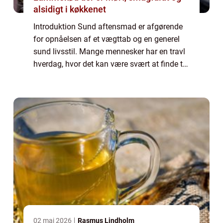
alsidigt i køkkenet
Introduktion Sund aftensmad er afgørende
for opnåelsen af et vægttab og en generel
sund livsstil. Mange mennesker har en travl
hverdag, hvor det kan være svært at finde tid
og energi til at forberede sunde måltider.
Men ved at fokusere på sund og nær...
02 maj 2026
Rasmus Lindholm