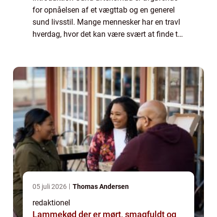
for opnåelsen af et vægttab og en generel
sund livsstil. Mange mennesker har en travl
hverdag, hvor det kan være svært at finde tid
og energi til at forberede sunde måltider.
Men ved at fokusere på sund og nær...
05 juli 2026
Thomas Andersen
redaktionel
Lammekød der er mørt, smagfuldt og